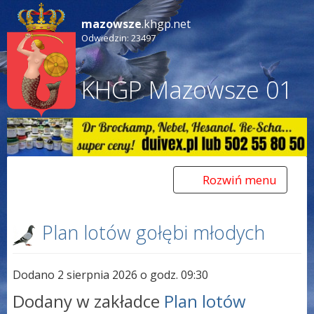
mazowsze
.khgp.net
Odwiedzin: 23497
KHGP Mazowsze 01
Rozwiń menu
Toggle
navigation
Plan lotów gołębi młodych
Dodano 2 sierpnia 2026 o godz. 09:30
Dodany w zakładce
Plan lotów