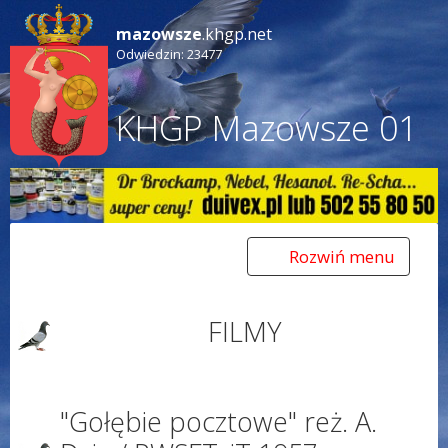
mazowsze
.khgp.net
Odwiedzin: 23477
KHGP Mazowsze 01
Rozwiń menu
Toggle
navigation
FILMY
"Gołębie pocztowe" reż. A.