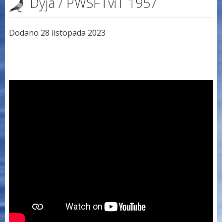
Dyja / PWSFTviT 1957
Dodano 28 listopada 2023